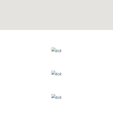
GIẢI PHÁP BITRIX24 CHO PHÒNG BAN
Nâng cao hiệu quả chất lượng
DỊCH VỤ KHÁCH HÀNG
Tăng trưởng hiệu quả chiến dịch
DIGITAL MARKETING
Cải thiện hiệu suất hoạt động
KINH DOANH & BÁN HÀNG