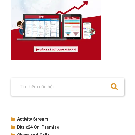
Activity Stream
Bitrix24 On-Premise
How to use the activity stream