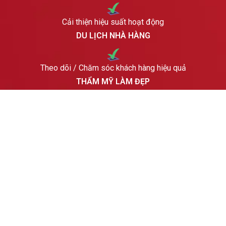
Cải thiện hiệu suất hoạt động
DU LỊCH NHÀ HÀNG
Theo dõi / Chăm sóc khách hàng hiệu quả
THẨM MỸ LÀM ĐẸP
Theo dõi và đánh giá
Ô TÔ
GIẢI PHÁP BITRIX24 CHO NGÀNH HÀNG
Nâng cao hiệu suất hoạt động
CÔNG NGHỆ
Tăng trưởng hiệu quả chiến dịch