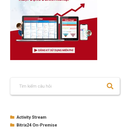
Activity Stream
Bitrix24 On-Premise
How to use the activity stream