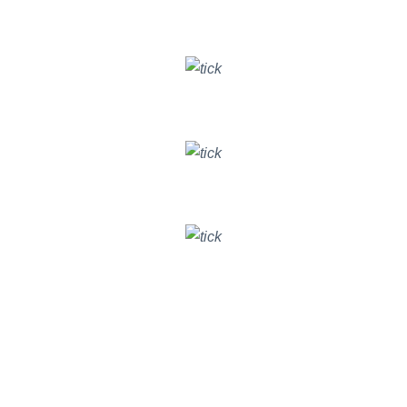
Tăng trưởng hiệu quả chiến dịch
DIGITAL MARKETING
Cải thiện hiệu suất hoạt động
KINH DOANH & BÁN HÀNG
Theo dõi tiến độ công việc và chất lượng
QUẢN LÝ DỰ ÁN
Theo dõi và đánh giá
CHẤT LƯỢNG NHÂN SỰ
GIẢI PHÁP BITRIX24 CHO NGÀNH HÀNG
Tăng trưởng doanh số
BẤT ĐỘNG SẢN