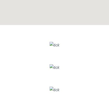
GIẢI PHÁP BITRIX24 CHO PHÒNG BAN
Nâng cao hiệu quả chất lượng
DỊCH VỤ KHÁCH HÀNG
Tăng trưởng hiệu quả chiến dịch
DIGITAL MARKETING
Cải thiện hiệu suất hoạt động
KINH DOANH & BÁN HÀNG