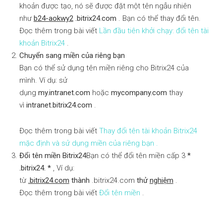
khoản được tạo, nó sẽ được đặt một tên ngẫu nhiên
như
b24-aokwy2
.bitrix24.com
. Bạn có thể thay đổi tên.
Đọc thêm trong bài viết
Lần đầu tiên khởi chạy: đổi tên tài
khoản Bitrix24
.
Chuyển sang miền của riêng bạn
Bạn có thể sử dụng tên miền riêng cho Bitrix24 của
mình. Ví dụ: sử
dụng
my.intranet.com
hoặc
mycompany.com
thay
vì
intranet.bitrix24.com
.
Đọc thêm trong bài viết
Thay đổi tên tài khoản Bitrix24
mặc định và sử dụng miền của riêng bạn .
Đổi tên miền Bitrix24
Bạn có thể đổi tên miền cấp 3
*
.bitrix24. *
, Ví dụ:
từ
.bitrix24.com
thành
.bitrix24.com
thử
nghiệm
.
Đọc thêm trong bài viết
Đổi tên miền
.