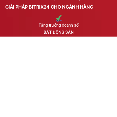
GIẢI PHÁP BITRIX24 CHO NGÀNH HÀNG
Tăng trưởng doanh số
BẤT ĐỘNG SẢN
Tăng trưởng hiệu quả chiến dịch
GIÁO DỤC NGHỀ
Cải thiện hiệu suất hoạt động
DU LỊCH NHÀ HÀNG
Theo dõi / Chăm sóc khách hàng hiệu quả
THẨM MỸ LÀM ĐẸP