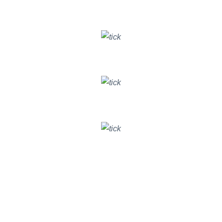
Nâng cao hiệu quả chất lượng
DỊCH VỤ KHÁCH HÀNG
Tăng trưởng hiệu quả chiến dịch
DIGITAL MARKETING
Cải thiện hiệu suất hoạt động
KINH DOANH & BÁN HÀNG
Theo dõi tiến độ công việc và chất lượng
QUẢN LÝ DỰ ÁN
Theo dõi và đánh giá
CHẤT LƯỢNG NHÂN SỰ
GIẢI PHÁP BITRIX24 CHO NGÀNH HÀNG