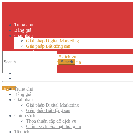
Trang chủ
Bảng giá
Giải pháp
Giải pháp Digital Marketing
Giải pháp Bất động sản
Chuyển các trang web
Chính sách
Thỏa thuận cấp độ dịch vụ
Chính sách bảo mật thông tin
Tiện ích
You are here:
KB Home
Sites
Chuyển các 
Hướng dẫn sử dụng
ENG
Sign in
Trang chủ
Thời gian đọc
1 phút
Bảng giá
Giải pháp
Giải pháp Digital Marketing
Trong bài viết này
Giải pháp Bất động sản
Chính sách
1. Làm thế nào để hoạt động
Thỏa thuận cấp độ dịch vụ
Chính sách bảo mật thông tin
Tiện ích