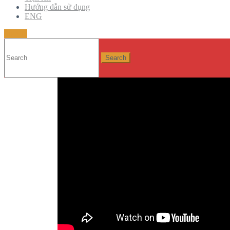
Hướng dẫn sử dụng
Bạn có thể chuyển các trang web của mình được tạo 
ENG
Bitrix24 khác. Tất cả những gì bạn cần làm là xuất
Sign in
trang web sang một tài khoản khác.