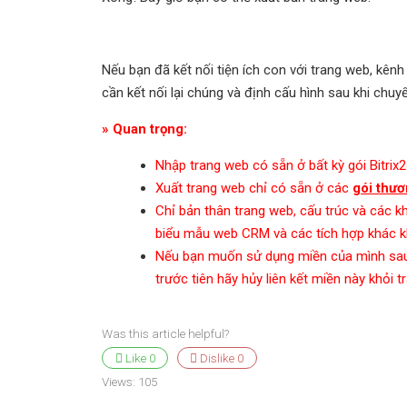
Nếu bạn đã kết nối tiện ích con với trang web, kê
cần kết nối lại chúng và định cấu hình sau khi chuy
» Quan trọng:
Nhập trang web có sẵn ở bất kỳ gói Bitrix2
Xuất trang web chỉ có sẵn ở các
gói thươ
Chỉ bản thân trang web, cấu trúc và các k
biểu mẫu web CRM và các tích hợp khác k
Nếu bạn muốn sử dụng miền của mình sau k
trước tiên hãy hủy liên kết miền này khỏi t
Was this article helpful?
Like
0
Dislike
0
Views:
105