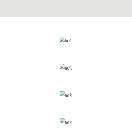
GIẢI PHÁP BITRIX24 CHO PHÒNG BAN
Nâng cao hiệu quả chất lượng
DỊCH VỤ KHÁCH HÀNG
Tăng trưởng hiệu quả chiến dịch
DIGITAL MARKETING
Cải thiện hiệu suất hoạt động
KINH DOANH & BÁN HÀNG
Theo dõi tiến độ công việc và chất lượng