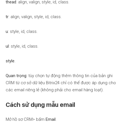
thead
: align, valign, style, id, class.
tr
: align, valign, style, id, class.
u
: style, id, class.
ul
: style, id, class.
style
.
Quan trọng:
tùy chọn tự động thêm thông tin của bản ghi
CRM từ cơ sở dữ liệu Bitrix24 chỉ có thể được áp dụng cho
các email riêng lẻ (không phải cho email hàng loạt).
Cách sử dụng mẫu email
Mở hồ sơ CRM> bấm
Email
.