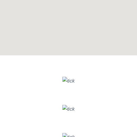
GIẢI PHÁP BITRIX24 CHO PHÒNG BAN
Nâng cao hiệu quả chất lượng
DỊCH VỤ KHÁCH HÀNG
Tăng trưởng hiệu quả chiến dịch
DIGITAL MARKETING