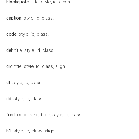
blockquote
: title, style, id, class.
caption
: style, id, class.
code
: style, id, class.
del
: title, style, id, class.
div
: title, style, id, class, align.
dt
: style, id, class.
dd
: style, id, class.
font
: color, size, face, style, id, class.
h1
: style, id, class, align.