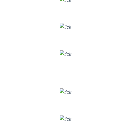
Cải thiện hiệu suất hoạt động
KINH DOANH & BÁN HÀNG
Theo dõi tiến độ công việc và chất lượng
QUẢN LÝ DỰ ÁN
Theo dõi và đánh giá
CHẤT LƯỢNG NHÂN SỰ
GIẢI PHÁP BITRIX24 CHO NGÀNH HÀNG
Tăng trưởng doanh số
BẤT ĐỘNG SẢN
Tăng trưởng hiệu quả chiến dịch