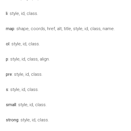
li
: style, id, class.
map
: shape, coords, href, alt, title, style, id, class, name.
ol
: style, id, class.
p
: style, id, class, align.
pre
: style, id, class.
s
: style, id, class.
small
: style, id, class.
strong
: style, id, class.