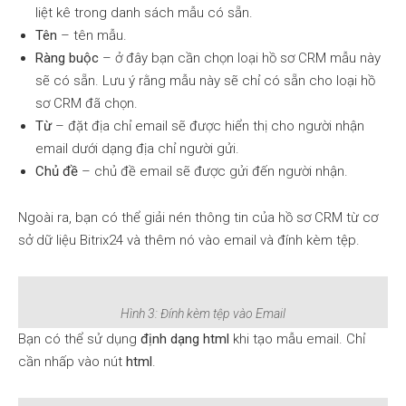
liệt kê trong danh sách mẫu có sẵn.
Tên
– tên mẫu.
Ràng buộc
– ở đây bạn cần chọn loại hồ sơ CRM mẫu này
sẽ có sẵn. Lưu ý rằng mẫu này sẽ chỉ có sẵn cho loại hồ
sơ CRM đã chọn.
Từ
– đặt địa chỉ email sẽ được hiển thị cho người nhận
email dưới dạng địa chỉ người gửi.
Chủ đề
– chủ đề email sẽ được gửi đến người nhận.
Ngoài ra, bạn có thể giải nén thông tin của hồ sơ CRM từ cơ
sở dữ liệu Bitrix24 và thêm nó vào email và đính kèm tệp.
Hình 3: Đính kèm tệp vào Email
Bạn có thể sử dụng
định dạng html
khi tạo mẫu email. Chỉ
cần nhấp vào nút
html
.