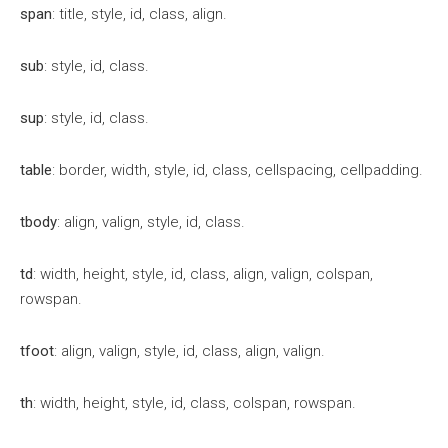
span
: title, style, id, class, align.
sub
: style, id, class.
sup
: style, id, class.
table
: border, width, style, id, class, cellspacing, cellpadding.
tbody
: align, valign, style, id, class.
td
: width, height, style, id, class, align, valign, colspan,
rowspan.
tfoot
: align, valign, style, id, class, align, valign.
th
: width, height, style, id, class, colspan, rowspan.