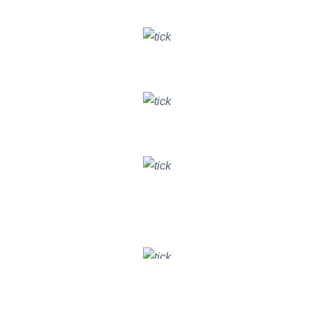
GIÁO DỤC NGHỀ
Cải thiện hiệu suất hoạt động
DU LỊCH NHÀ HÀNG
Theo dõi / Chăm sóc khách hàng hiệu quả
THẨM MỸ LÀM ĐẸP
Theo dõi và đánh giá
Ô TÔ
GIẢI PHÁP BITRIX24 CHO NGÀNH HÀNG
Nâng cao hiệu suất hoạt động
CÔNG NGHỆ