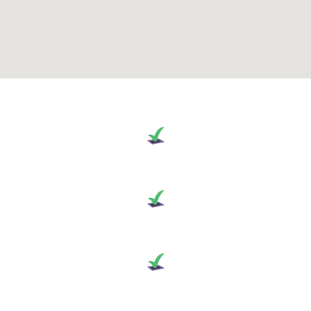
GIẢI PHÁP BITRIX24 CHO PHÒNG BAN
Nâng cao hiệu quả chất lượng
DỊCH VỤ KHÁCH HÀNG
Tăng trưởng hiệu quả chiến dịch
DIGITAL MARKETING
Cải thiện hiệu suất hoạt động
KINH DOANH & BÁN HÀNG