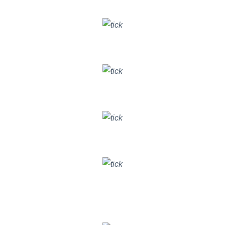
DỊCH VỤ KHÁCH HÀNG
Tăng trưởng hiệu quả chiến dịch
DIGITAL MARKETING
Cải thiện hiệu suất hoạt động
KINH DOANH & BÁN HÀNG
Theo dõi tiến độ công việc và chất lượng
QUẢN LÝ DỰ ÁN
Theo dõi và đánh giá
CHẤT LƯỢNG NHÂN SỰ
GIẢI PHÁP BITRIX24 CHO NGÀNH HÀNG