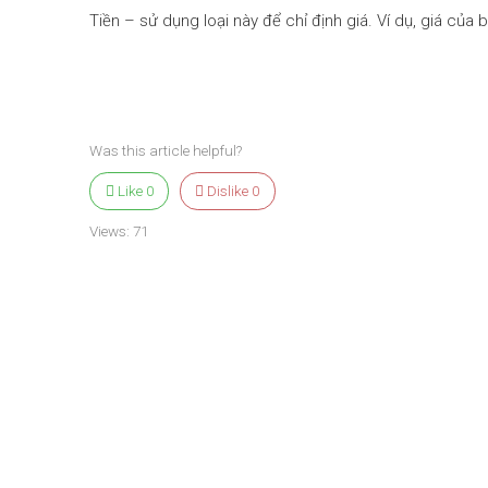
Tiền – sử dụng loại này để chỉ định giá. Ví dụ, giá của
Was this article helpful?
Like
0
Dislike
0
Views:
71