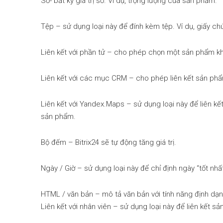
Số- bất kỳ giá trị số. Ví dụ, trọng lượng của sản phẩm.
Tệp – sử dụng loại này để đính kèm tệp. Ví dụ, giấy c
Liên kết với phần tử – cho phép chọn một sản phẩm kh
Liên kết với các mục CRM – cho phép liên kết sản phẩm
Liên kết với Yandex.Maps – sử dụng loại này để liên kết 
sản phẩm.
Bộ đếm – Bitrix24 sẽ tự động tăng giá trị.
Ngày / Giờ – sử dụng loại này để chỉ định ngày “tốt nh
HTML / văn bản – mô tả văn bản với tính năng định dạn
Liên kết với nhân viên – sử dụng loại này để liên kết sả