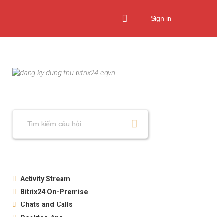
Sign in
Activity Stream
Bitrix24 On-Premise
How to use the activity stream
Cách sử dụng Activity Stream
Chats and Calls
Buy/upgrade Bitrix24 On-premise
Editions and prices