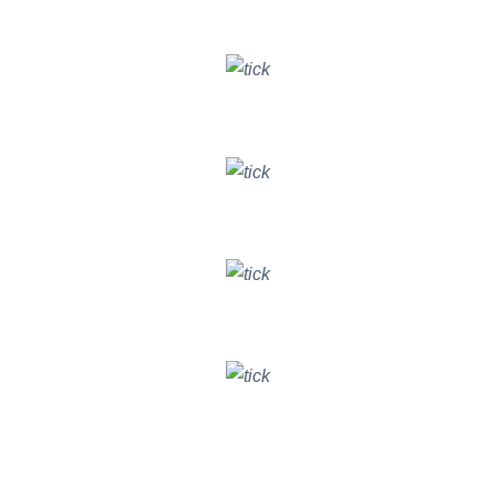
GIẢI PHÁP BITRIX24 CHO PHÒNG BAN
Nâng cao hiệu quả chất lượng
DỊCH VỤ KHÁCH HÀNG
Tăng trưởng hiệu quả chiến dịch
DIGITAL MARKETING
Cải thiện hiệu suất hoạt động
KINH DOANH & BÁN HÀNG
Theo dõi tiến độ công việc và chất lượng
QUẢN LÝ DỰ ÁN