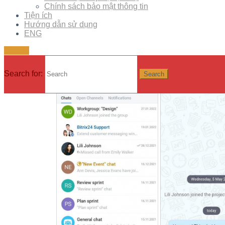
Giao tiếp với đồng nghiệp và khách hàng của bạn 
Chính sách bảo mật thông tin
Tiện ích
thiết bị di động.
Hướng dẫn sử dụng
ENG
Thảo luận về các vấn đề công việc, sử dụng các 
Sign in
dụng dành cho thiết bị di động dễ dàng như trong
bàn.
Search for: