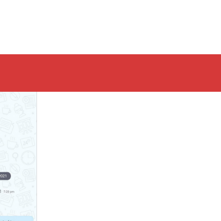
trong các cuộc trò chuyện Bitrix24 trong ứng dụng dành cho
kênh đang mở và tạo các cuộc trò chuyện mới trong ứng
 phiên bản trình duyệt hoặc ứng dụng dành cho máy tính để