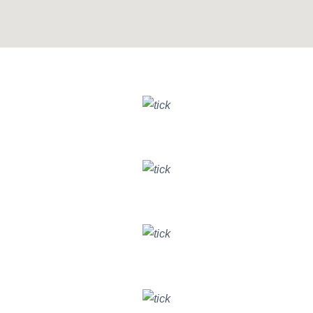
GIẢI PHÁP BITRIX24 CHO PHÒNG BAN
Nâng cao hiệu quả chất lượng
DỊCH VỤ KHÁCH HÀNG
Tăng trưởng hiệu quả chiến dịch
DIGITAL MARKETING
Cải thiện hiệu suất hoạt động
KINH DOANH & BÁN HÀNG