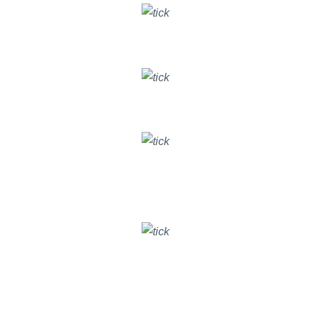
Cải thiện hiệu suất hoạt động
KINH DOANH & BÁN HÀNG
Theo dõi tiến độ công việc và chất lượng
QUẢN LÝ DỰ ÁN
Theo dõi và đánh giá
CHẤT LƯỢNG NHÂN SỰ
GIẢI PHÁP BITRIX24 CHO NGÀNH HÀNG
Tăng trưởng doanh số
BẤT ĐỘNG SẢN