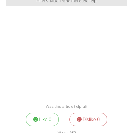
Hình 9: Mục Trạng thái cuộc họp
Was this article helpful?
Like
0
Dislike
0
Views:
680