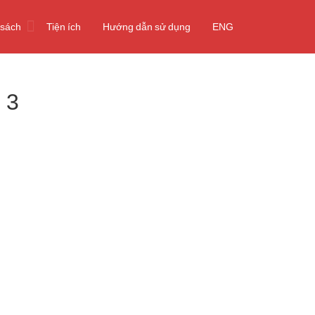
 sách
Tiện ích
Hướng dẫn sử dụng
ENG
 3