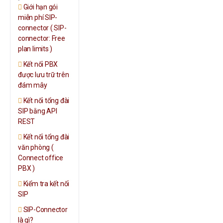
Giới hạn gói
miễn phí SIP-
connector ( SIP-
connector: Free
plan limits )
Kết nối PBX
được lưu trữ trên
đám mây
Kết nối tổng đài
SIP bằng API
REST
Kết nối tổng đài
văn phòng (
Connect office
PBX )
Kiểm tra kết nối
SIP
SIP-Connector
là gì?