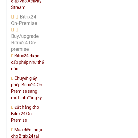
điệp vào Activity
Stream
Bitrix24
On-Premise
Buy/upgrade
Bitrix24 On-
premise
Bitrix24 được
cấp phép như thế
nào
Chuyển giấy
phép Bitrix24 On-
Premise sang
mô hình đăng ký
Đặt hàng cho
Bitrix24 On-
Premise
Mua điện thoại
cho Bitrix24 tại