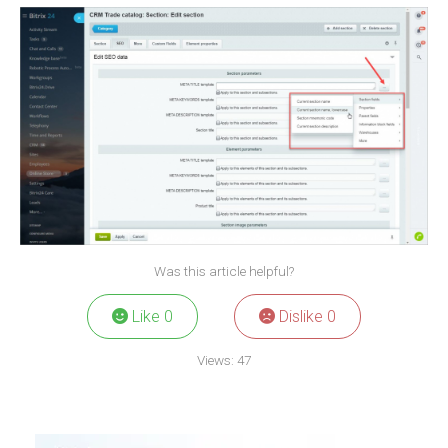
Was this article helpful?
Like
0
Dislike
0
Views:
47