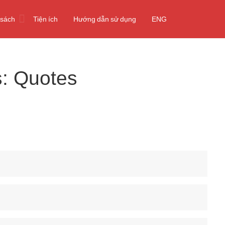
 sách
Tiện ích
Hướng dẫn sử dụng
ENG
s:
Quotes